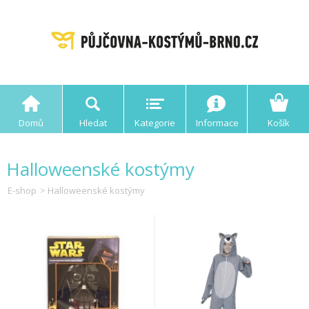
Domů
Hledat
Kategorie
Informace
Košík
Halloweenské kostýmy
E-shop
> Halloweenské kostýmy